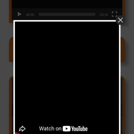
00:00
03:18
Ads
CAMER CHARTS
People
(Libianca)
Audio Player
00:00
03:03
Qui Croira Verra
(Krys M)