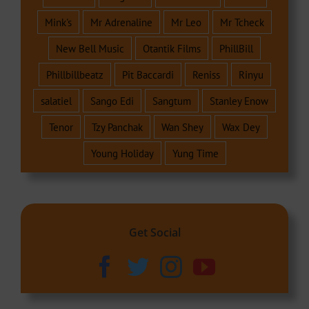
Mink's
Mr Adrenaline
Mr Leo
Mr Tcheck
New Bell Music
Otantik Films
PhillBill
Phillbillbeatz
Pit Baccardi
Reniss
Rinyu
salatiel
Sango Edi
Sangtum
Stanley Enow
Tenor
Tzy Panchak
Wan Shey
Wax Dey
Young Holiday
Yung Time
Get Social