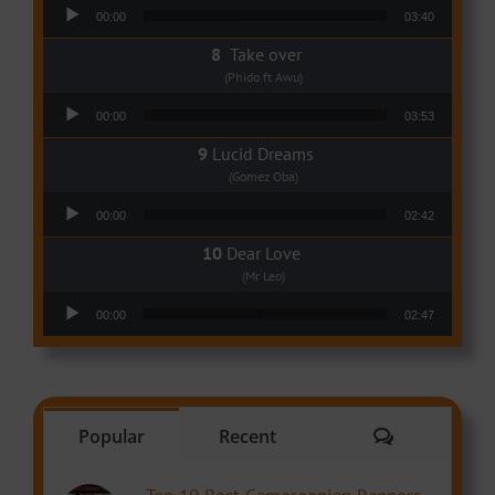
Audio Player
00:00
03:40
Take over
(Phido ft Awu)
Audio Player
00:00
03:53
Lucid Dreams
(Gomez Oba)
Audio Player
00:00
02:42
Dear Love
(Mr Leo)
Audio Player
00:00
02:47
Comments
Popular
Recent