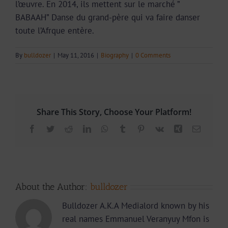
l’œuvre. En 2014, ils mettent sur le marché ”
BABAAH” Danse du grand-père qui va faire danser
toute l’Afrque entère.
By
bulldozer
|
May 11, 2016
|
Biography
|
0 Comments
Share This Story, Choose Your Platform!
Facebook
Twitter
Reddit
LinkedIn
WhatsApp
Tumblr
Pinterest
Vk
Xing
Email
About the Author:
bulldozer
Bulldozer A.K.A Medialord known by his
real names Emmanuel Veranyuy Mfon is