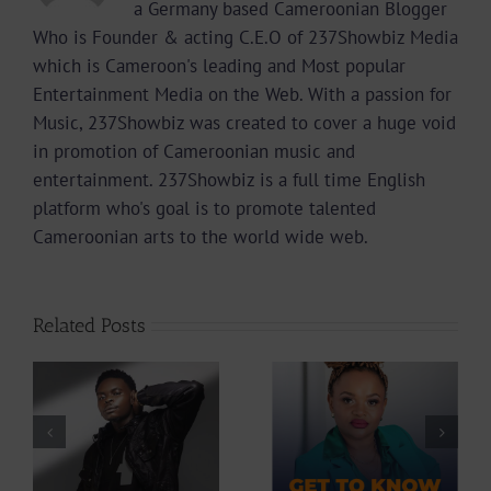
a Germany based Cameroonian Blogger
Who is Founder & acting C.E.O of 237Showbiz Media
which is Cameroon's leading and Most popular
Entertainment Media on the Web. With a passion for
Music, 237Showbiz was created to cover a huge void
in promotion of Cameroonian music and
entertainment. 237Showbiz is a full time English
platform who's goal is to promote talented
Cameroonian arts to the world wide web.
Related Posts
Profile: Get To
Profile: Get To
Know
Know Lutherlyn
Cameroonian
Fosah
Singer Diri45 |