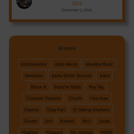
2016
December 1, 2016
Browse
Abztrumental
Adah Akenji
Akumba Music
Akwandor
Alpha Better Records
Askia
Blaise B
Blanche Bailly
Boy Tag
Charlotte Dipanda
Chuzih
Cleo Grae
Daphne
Dijay Karl
Dr Nkeng Stephens
Ewube
jovi
Kameni
Ko-c
Locko
Maahlox
Magasco
Mic Monsta
MIMIE