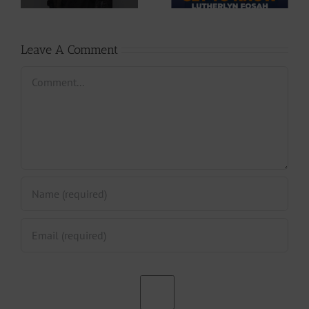
|
237Showbiz
Leave A Comment
Comment