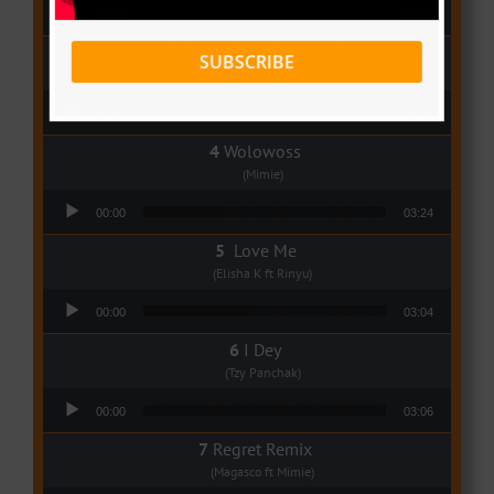
Audio Player
00:00
03:48
Deux Oeuf Spaghetti
SUBSCRIBE
(Ko-c)
Audio Player
00:00
04:08
Wolowoss
(Mimie)
Audio Player
00:00
03:24
Love Me
(Elisha K ft Rinyu)
Audio Player
00:00
03:04
I Dey
(Tzy Panchak)
Audio Player
00:00
03:06
Regret Remix
(Magasco ft Mimie)